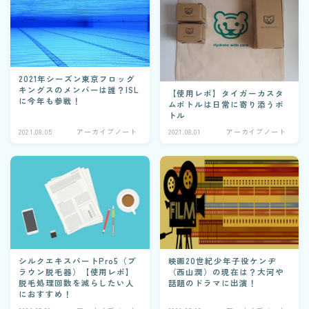
2021年シーズン東京フロッグ
キングスのメンバーは誰？ISL
【使用レポ】タイガーカスタ
に今年も参戦！
ムボトルは日常に寄り添うボ
トル
2021.08.05
アーカイブノート
2021.08.01
アーカイブノート
シルクエキスパートPro5（ブ
映画20世紀少年子役ケンヂ
ラウン脱毛器）【使用レポ】
（西山潤）の現在は？大河や
脱毛処理回数を減らしたい人
話題のドラマに出演！
におすすめ！