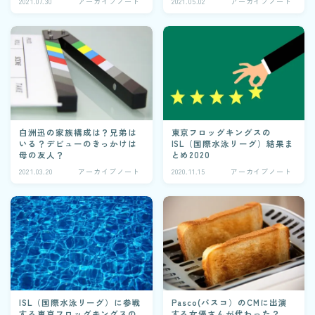
2021.07.30
アーカイブノート
2021.05.02
アーカイブノート
白洲迅の家族構成は？兄弟は
東京フロッグキングスの
いる？デビューのきっかけは
ISL（国際水泳リーグ）結果ま
母の友人？
とめ2020
2021.03.20
アーカイブノート
2020.11.15
アーカイブノート
ISL（国際水泳リーグ）に参戦
Pasco(パスコ）のCMに出演
する東京フロッグキングスの
する女優さんが代わった？