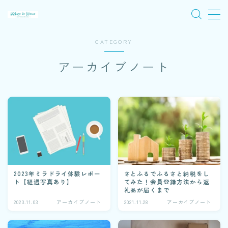
MENU
CATEGORY
アーカイブノート
旅
音楽
ワイルドバンチ
木陰ノート
2023年ミラドライ体験レポー
さとふるでふるさと納税をし
アーカイブノート
ト【経過写真あり】
てみた！会員登録方法から返
礼品が届くまで
2023.11.03
アーカイブノート
2021.11.28
アーカイブノート
プロフィール