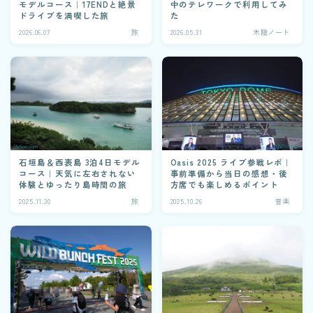
モデルコース｜17ENDと絶景
中のテレワークで利用してみ
ドライブを満喫した旅
た
2026.06.07
旅
2026.05.31
木陰ノート
石垣島＆西表島 3泊4日モデル
Oasis 2025 ライブ参戦レポ｜
コース｜天気に左右されない
事前準備から当日の感想・後
体験とゆったり島時間の旅
方席でも楽しめるポイント
2025.11.30
旅
2025.10.26
音楽