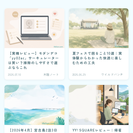
【実機レビュー】モダンデコ
夏フェスで困ること10選｜実
「yy02ac」サーキュレーター
体験からわかった快適に楽し
は買い？掃除のしやすさで選
むための工夫
ぶならこれ
2026.07.10
木陰ノート
2026.06.29
ワイルドバンチ
【2026年4月】宮古島2泊3日
YY! SQUAREレビュー｜帰省