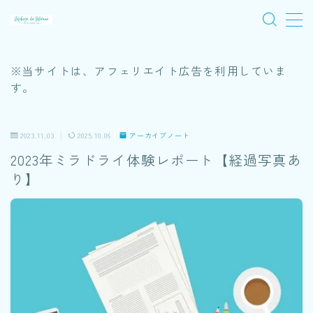
MENU
※当サイトは、アフェリエイト広告を利用していま
す。
旅
2023.11.03
2025.10.06
アーカイブノート
音楽
2023年ミラドライ体験レポート【経過写真あ
ワイルドバンチ
り】
木陰ノート
アーカイブノート
プロフィール