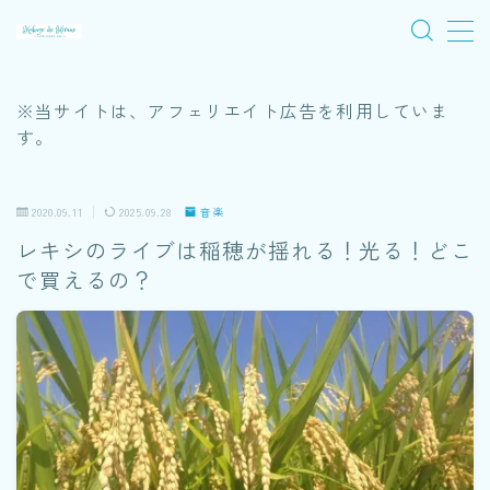
MENU
※当サイトは、アフェリエイト広告を利用していま
す。
旅
2020.09.11
2025.09.28
音楽
音楽
レキシのライブは稲穂が揺れる！光る！どこ
ワイルドバンチ
で買えるの？
木陰ノート
アーカイブノート
プロフィール